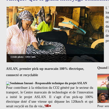
L
lo
du
oc
da
l’
de
pr
Quand l
ASLAN, premier pick-up marocain 100% électrique,
connecté et recyclable
Pour contribuer à la réduction du CO2 généré par le secteur du
transport, le Centre marocain de technologie et de l'innovation
a initié le projet ASLAN. Il s’agit d’un pick-up 100%
électrique doté d’une vitesse qui dépasse les 120km/h et qui
Pour sen
serait recyclé en fin de vie
...