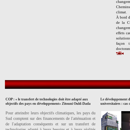
changeme
Chemins 
climat.
À bord d
de la C
changem
effets c
solutions
façon t
doctoran
COP : « le transfert de technologies doit être adapté aux
Le développement du
objectifs des pays en développement» Zitouni Ould-Dada
universitaires : cas
Pour atteindre leurs objectifs climatiques, les pays du
Sud comptent sur des financements de l'atténuation et
de l'adaptation conséquents et sur un transfert de
technologies adapté à leurs besoins et à leurs réalités