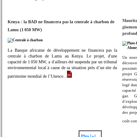
Maurita
Kenya : la BAD ne financera pas la centrale à charbon de
gisemen
Lamu (1 050 MW)
profond
La Banque africaine de développement ne financera pas la
centrale à charbon de Lamu au Kenya. Le projet, d'une
Un nouv
capacité de 1 050 MW, a d'ailleurs été suspendu par un tribunal
découve
environnemental local à cause de sa situation près d’un site du
proximit
projet 
patrimoine mondial de l’Unesco
...
réservoi
logé dan
capacité
gaz. G
d’explo
développ
des proj
coût com
Plus [+]