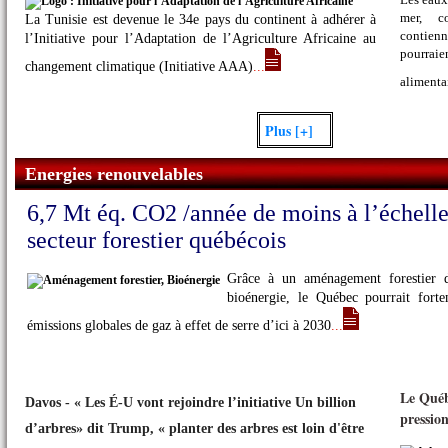
mer, c
La Tunisie est devenue le 34e pays du continent à adhérer à
contien
l’Initiative pour l’Adaptation de l’Agriculture Africaine au
pourrai
changement climatique (Initiative AAA)
...
alimenta
Plus [+]
Energies renouvelables
6,7 Mt éq. CO2 /année de moins à l’échell
secteur forestier québécois
...Regarder
L’impact du coronavirus sur l’environnement et la créativité
Grâce à un aménagement forestier 
bioénergie, le Québec pourrait fort
émissions globales de gaz à effet de serre d’ici à 2030
...
Le Québ
Davos - « Les É-U vont rejoindre l’initiative Un billion
pression
d’arbres» dit Trump, « planter des arbres est loin d'être