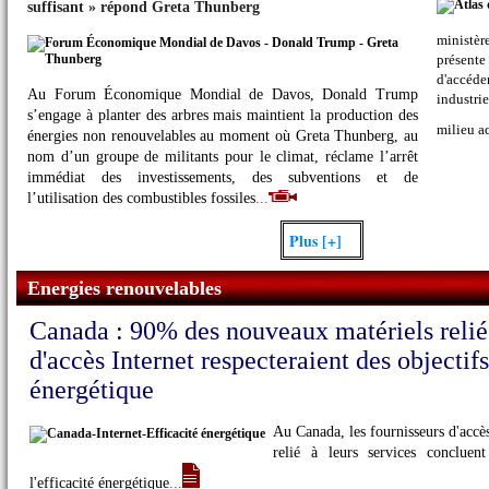
suffisant » répond Greta Thunberg
ministè
présent
d'accéde
Au Forum Économique Mondial de Davos, Donald Trump
industri
s’engage à planter des arbres mais maintient la production des
milieu a
Climat : le Covid-19 altère les observations et prévisions météorologiques, selon l’OMM
énergies non renouvelables au moment où Greta Thunberg, au
nom d’un groupe de militants pour le climat, réclame l’arrêt
immédiat des investissements, des subventions et de
l’utilisation des combustibles fossiles
...
Plus [+]
Energies renouvelables
Canada : 90% des nouveaux matériels reliés
d'accès Internet respecteraient des objectifs
énergétique
Au Canada, les fournisseurs d'accès 
relié à leurs services concluen
l'efficacité énergétique
...