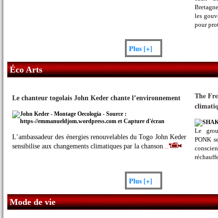
Bretagne
les gouv
pour prot
Plus [+]
Éco Arts
The Fre
Le chanteur togolais John Keder chante l’environnement
climati
Le grou
L’ambassadeur des énergies renouvelables du Togo John Keder
PONK se 
sensibilise aux changements climatiques par la chanson
...
conscie
réchauff
Plus [+]
Mode de vie