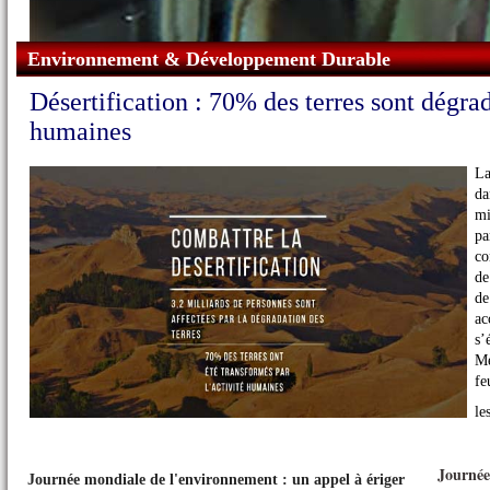
Environnement & Développement Durable
Désertification : 70% des terres sont dégrad
humaines
La
d
mi
pa
co
de
de
Maroc - Des milliers de poissons meurent par asphyxie au lac de la réserve naturelle de 
ac
s
Mé
fe
le
Journée
Journée mondiale de l'environnement : un appel à ériger