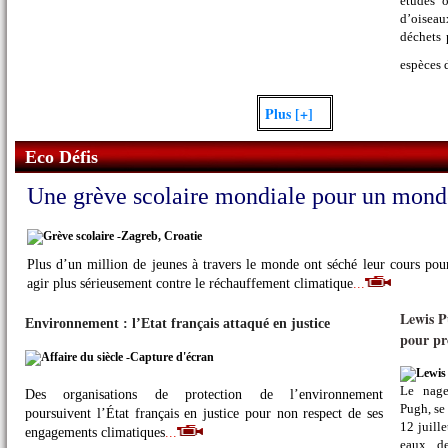
études 
d’oisea
déchets 
espèces 
Plus [+]
Eco Défis
Une grève scolaire mondiale pour un monde
Plus d’un million de jeunes à travers le monde ont séché leur cours pour
agir plus sérieusement contre le réchauffement climatique
...
Lewis P
Environnement : l’Etat français attaqué en justice
pour pr
Le nage
Des organisations de protection de l’environnement
Pugh, se
poursuivent l’État français en justice pour non respect de ses
12 juill
engagements climatiques
...
eaux d