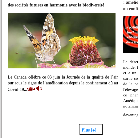
: améli
des sociétés futures en harmonie avec la biodiversité
au conf
Journée mondiale de l'environnement : un appel à ériger des sociétés futures en harmonie 
La déser
monde. E
et a un 
Le Canada célèbre ce 03 juin la Journée de la qualité de l’air
sur le c
pur sous le signe de l’amélioration depuis le confinement dû au
de la po
Covid-19
l'élevag
...
ce phén
Amériq
notammen
davantag
Plus [+]