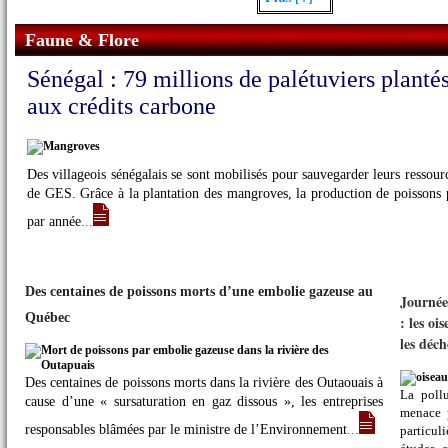
Faune & Flore
Sénégal : 79 millions de palétuviers planté
aux crédits carbone
Des villageois sénégalais se sont mobilisés pour sauvegarder leurs ressourc
de GES. Grâce à la plantation des mangroves, la production de poissons
par année
...
Des centaines de poissons morts d’une embolie gazeuse au
Journée
Québec
: les oi
les déch
Des centaines de poissons morts dans la rivière des Outaouais à
La pollu
cause d’une « sursaturation en gaz dissous », les entreprises
menace p
responsables blâmées par le ministre de l’Environnement
...
particul