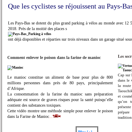
Que les cyclistes se réjouissent au Pays-Ba
Les Pays-Bas se dotent du plus grand parking à vélos au monde avec 12 50
2018. Près de la moitié des places s
ont déjà disponibles et réparties sur trois niveaux dans un garage situé sou
Les sec
Comment enlever le poison dans la farine de manioc
Cap sur 
Le manioc constitue un aliment de base pour plus de 800
dans le 
millions personnes dans près de 80 pays, principalement
la rout
d’Afrique.
Taouchik
La consommation de la farine du manioc sans préparation
et cosmé
adéquate est source de graves risques pour la santé puisqu’elle
qu’on t
contient des substances toxiques.
présent
Cette vidéo montre une méthode simple pour enlever le poison
prépar
dans la Farine de Manioc
...
tradition
Plus [+]