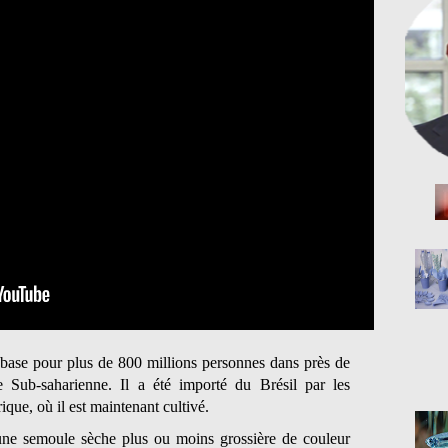
base pour plus de 800 millions personnes dans près de
e Sub-saharienne. Il a été importé du Brésil par les
que, où il est maintenant cultivé.
une semoule sèche plus ou moins grossière de couleur