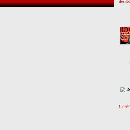
des so
Le réc