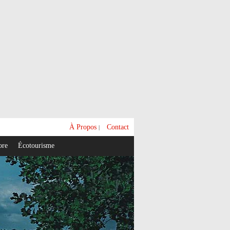
À Propos
Contact
|
ore
Écotourisme