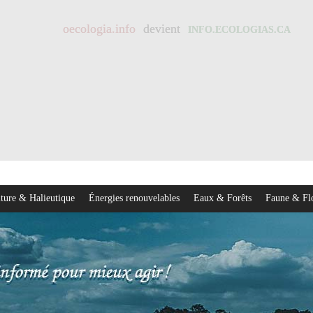
oecologia.info
devient
INFO.ECOLOGIAS.CA
ture & Halieutique
Énergies renouvelables
Eaux & Forêts
Faune & Fl