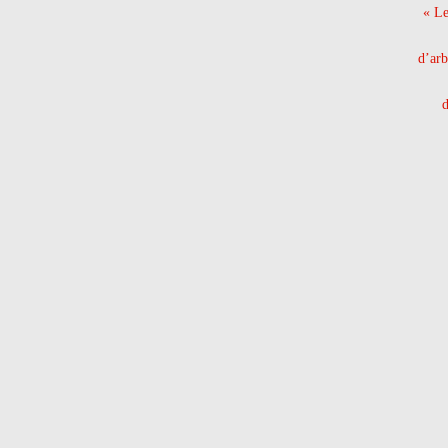
« Le
d’arb
d