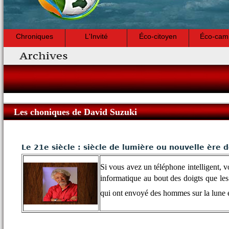
Chroniques
L'Invité
Éco-citoyen
Éco-cam
Les choniques de David Suzuki
Le 21e siècle : siècle de lumière ou nouvelle ère d
Si vous avez un téléphone intelligent, 
informatique au bout des doigts que le
qui ont envoyé des hommes sur la lune 