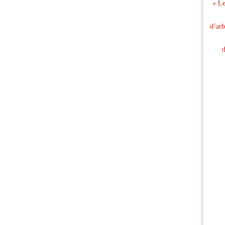
« Le
d’arb
d