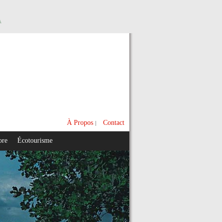
A
À Propos
Contact
|
ore
Écotourisme