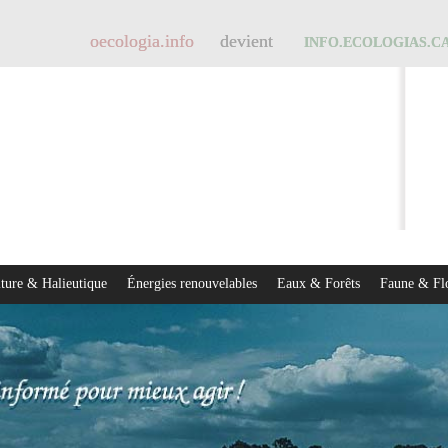
oecologia.info
devient
INFO.ECOLOGIAS.C
ture & Halieutique
Énergies renouvelables
Eaux & Forêts
Faune & Fl