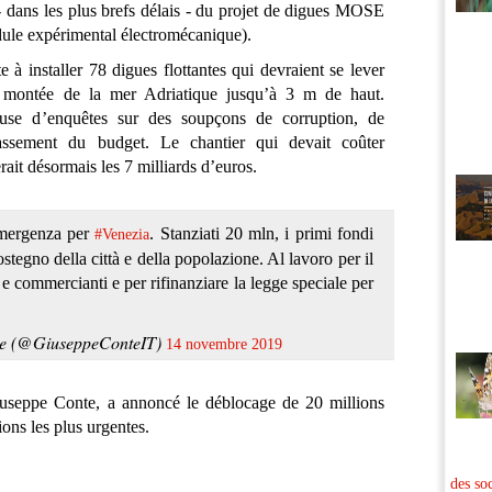
 dans les plus brefs délais - du projet de digues MOSE
ule expérimental électromécanique).
 à installer 78 digues flottantes qui devraient se lever
 montée de la mer Adriatique jusqu’à 3 m de haut.
use d’enquêtes sur des soupçons de corruption, de
assement du budget. Le chantier qui devait coûter
erait désormais les 7 milliards d’euros.
emergenza per
. Stanziati 20 mln, i primi fondi
#Venezia
sostegno della città e della popolazione. Al lavoro per il
i e commercianti e per rifinanziare la legge speciale per
e (@GiuseppeConteIT)
14 novembre 2019
Giuseppe Conte, a annoncé le déblocage de 20 millions
ons les plus urgentes.
des so