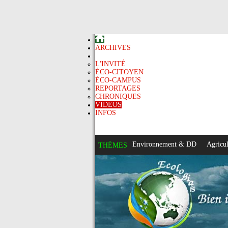
ARCHIVES
AUDIO
L'INVITÉ
ÉCO-CITOYEN
ÉCO-CAMPUS
REPORTAGES
CHRONIQUES
VIDÉOS
INFOS
Environnement & DD
Agricul
THÈMES